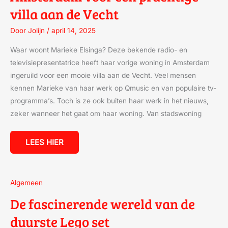
villa aan de Vecht
Door
Jolijn
/
april 14, 2025
Waar woont Marieke Elsinga? Deze bekende radio- en
televisiepresentatrice heeft haar vorige woning in Amsterdam
ingeruild voor een mooie villa aan de Vecht. Veel mensen
kennen Marieke van haar werk op Qmusic en van populaire tv-
programma’s. Toch is ze ook buiten haar werk in het nieuws,
zeker wanneer het gaat om haar woning. Van stadswoning
LEES HIER
DE
Algemeen
FASCINERENDE
WERELD
De fascinerende wereld van de
VAN
DE
duurste Lego set
DUURSTE
LEGO