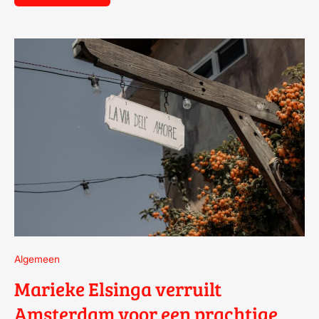
MARIEKE
ELSINGA
VERRUILT
AMSTERDAM
VOOR
EEN
PRACHTIGE
VILLA
AAN
DE
VECHT
Algemeen
Marieke Elsinga verruilt
Amsterdam voor een prachtige