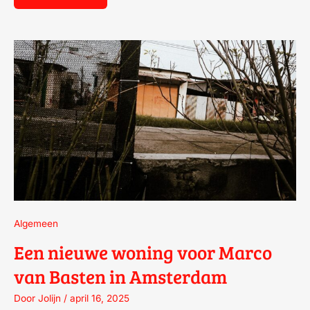
EEN
NIEUWE
WONING
VOOR
MARCO
VAN
BASTEN
IN
AMSTERDAM
Algemeen
Een nieuwe woning voor Marco
van Basten in Amsterdam
Door
Jolijn
/
april 16, 2025