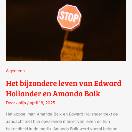
HOLLANDER
EN
AMANDA
BALK
Algemeen
Het bijzondere leven van Edward
Hollander en Amanda Balk
Door
Jolijn
/
april 18, 2025
Het koppel man Amanda Balk en Edward Hollander trekt de
aandacht met hun opvallende manier van leven en hun
bekendheid in de media. Amanda Balk werd vooral bekend