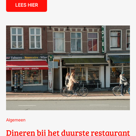
LEES HIER
DINEREN
BIJ
HET
DUURSTE
RESTAURANT
VAN
NEDERLAND:
EEN
BIJZONDERE
ERVARING
Algemeen
Dineren bij het duurste restaurant