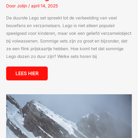
SET
Door
Jolijn
/
april 14, 2025
De duurste Lego set spreekt tot de verbeelding van veel
bouwfans en verzamelaars. Lego is niet alleen populair
speelgoed voor kinderen, maar ook een geliefd verzamelobject
bij volwassenen. Sommige sets zijn zo groot en bijzonder, dat
ze een flink prijskaartje hebben. Hoe komt het dat sommige
Lego dozen zo duur zijn? Welke sets horen bij
LEES HIER
DE
BIJZONDERE
FAMILIE
VAN
STEVEN
BERGHUIS:
ZIJN
SCHOONVADER
EN
MEER