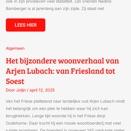
ook in zijn privéleven veel stabiliteit. Zijn vriendin Nadine
Bamberger is al jarenlang aan zijn zijde. Zij staat niet
LEES HIER
HET
Algemeen
BIJZONDERE
WOONVERHAAL
Het bijzondere woonverhaal van
VAN
ARJEN
Arjen Lubach: van Friesland tot
LUBACH:
VAN
FRIESLAND
Soest
TOT
SOEST
Door
Jolijn
/
april 12, 2025
Van het Friese platteland naar landelijke rust Arjen Lubach vindt
het belangrijk om een plek te hebben waar hij zich kan
terugtrekken. Lange tijd woonde hij in het Friese dorp
Oudehorne. Daar kocht hij een mooie woonboerderij met veel
ruimte eromheen. De boerderij is ongeveer 145 vierkante meter