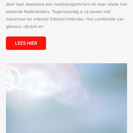
door haar deelname aan realityprogramma’s en haar relatie met
bekende Nederlanders. Tegenwoordig is zij samen met
zakenman en miljonair Edward Hollander. Hun combinatie van
glamour, rijkdom en
LEES HIER
HOE
KWEBBELKOP
EEN
MILJOENENVERMOGEN
OPBOUWDE
MET
YOUTUBE