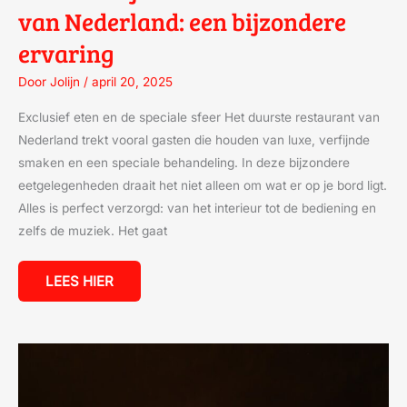
van Nederland: een bijzondere
ervaring
Door
Jolijn
/
april 20, 2025
Exclusief eten en de speciale sfeer Het duurste restaurant van
Nederland trekt vooral gasten die houden van luxe, verfijnde
smaken en een speciale behandeling. In deze bijzondere
eetgelegenheden draait het niet alleen om wat er op je bord ligt.
Alles is perfect verzorgd: van het interieur tot de bediening en
zelfs de muziek. Het gaat
LEES HIER
HET
BIJZONDERE
LEVEN
VAN
EDWARD