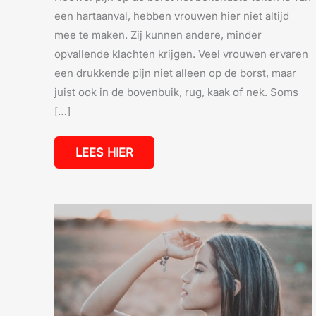
een hartaanval, hebben vrouwen hier niet altijd
mee te maken. Zij kunnen andere, minder
opvallende klachten krijgen. Veel vrouwen ervaren
een drukkende pijn niet alleen op de borst, maar
juist ook in de bovenbuik, rug, kaak of nek. Soms
[…]
LEES HIER
VETMASSA
VROUW:
WAT
BETEKENT
HET
VOOR
JE
GEZONDHEID?