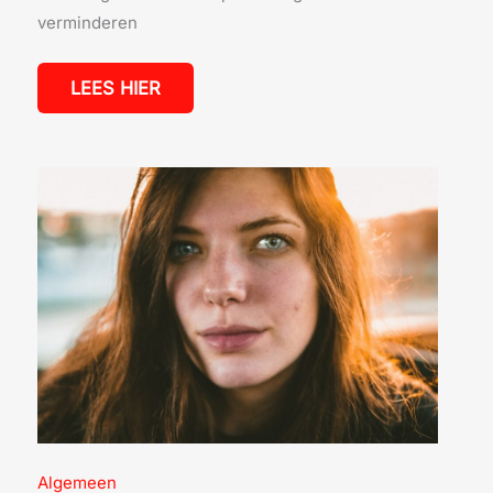
verminderen
LEES HIER
HAARSTIJLEN
VOOR
VROUWEN:
VIND
DE
LOOK
DIE
BIJ
JOU
PAST
Algemeen