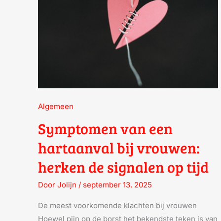
VROUWEN:
HERKEN
DE
SIGNALEN
OP
TIJD
Algemeen
Symptomen van een
hartaanval bij vrouwen:
herken de signalen op tijd
Door
Jolijn
/
september 13, 2025
De meest voorkomende klachten bij vrouwen
Hoewel pijn op de borst het bekendste teken is van