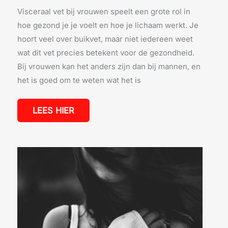
Visceraal vet bij vrouwen speelt een grote rol in
hoe gezond je je voelt en hoe je lichaam werkt. Je
hoort veel over buikvet, maar niet iedereen weet
wat dit vet precies betekent voor de gezondheid.
Bij vrouwen kan het anders zijn dan bij mannen, en
het is goed om te weten wat het is
LEES HIER
HERKEN
DE
SIGNALEN
BIJ
EEN
LEKKENDE
HARTKLEP
BIJ
VROUWEN