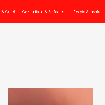
e & Groei
Gezondheid & Selfcare
Lifestyle & Inspirati
VISCERAAL
VET
BIJ
VROUWEN:
WAAROM