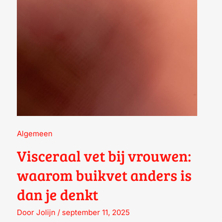
BUIKVET
ANDERS
IS
DAN
JE
DENKT
Algemeen
Visceraal vet bij vrouwen:
waarom buikvet anders is
dan je denkt
Door
Jolijn
/
september 11, 2025