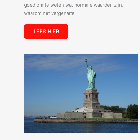
goed om te weten wat normale waarden zijn,
waarom het vetgehalte
LEES HIER
HET
BIJZONDERE
LEVEN
VAN
DE
GROOTSTE
VROUW
TER
WERELD