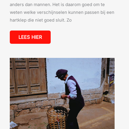
anders dan mannen. Het is daarom goed om te
weten welke verschijnselen kunnen passen bij een
hartklep die niet goed sluit. Zo
LEES HIER
STERKE
EN
STRAKKE
BUIKSPIEREN
VOOR
VROUWEN:
PRAKTISCHE
TIPS
EN
OEFENINGEN