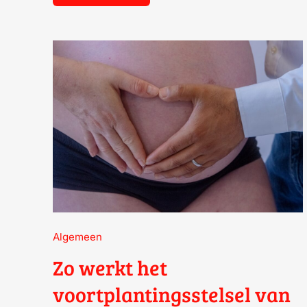
ZO
WERKT
HET
VOORTPLANTINGSSTELSEL
VAN
DE
VROUW
Algemeen
Zo werkt het
voortplantingsstelsel van